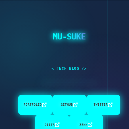
MU-SUKE
< TECH BLOG />
PORTFOLIO
GITHUB
TWITTER
QIITA
ZENN