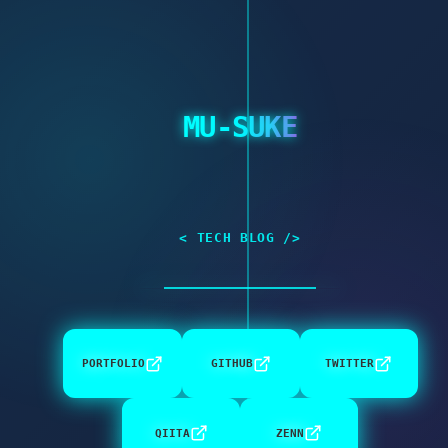
MU-SUKE
< TECH BLOG />
PORTFOLIO
GITHUB
TWITTER
QIITA
ZENN