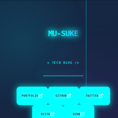
MU-SUKE
< TECH BLOG />
PORTFOLIO
GITHUB
TWITTER
QIITA
ZENN